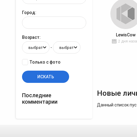
Город
LewisCow
Возраст
2 дня наз
-
Только с фото
Новые лич
Последние
комментарии
Данный список пус